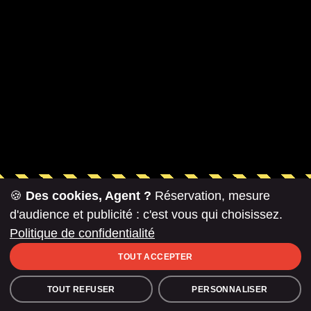
🍪
Des cookies, Agent ?
Réservation, mesure
d'audience et publicité : c'est vous qui choisissez.
Avis Google
Politique de confidentialité
TOUT ACCEPTER
4.8
13 667 avis
TOUT REFUSER
PERSONNALISER