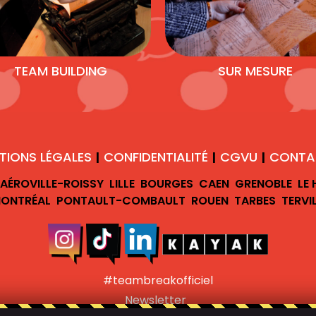
TEAM BUILDING
SUR MESURE
TIONS LÉGALES
CONFIDENTIALITÉ
CGVU
CONTA
|
|
|
AÉROVILLE-ROISSY
LILLE
BOURGES
CAEN
GRENOBLE
LE
ONTRÉAL
PONTAULT-COMBAULT
ROUEN
TARBES
TERVI
#teambreakofficiel
Newsletter